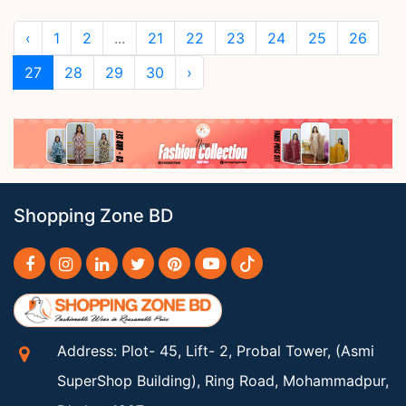
‹
1
2
...
21
22
23
24
25
26
27
28
29
30
›
Shopping Zone BD
Address: Plot- 45, Lift- 2, Probal Tower, (Asmi
SuperShop Building), Ring Road, Mohammadpur,