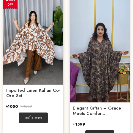
OFF
Imported Linen Kaftan Co-
Ord Set
৳1050
৳ 1650
Elegant Kaftan – Grace
Meets Comfor...
অর্ডার করুন
৳ 1599