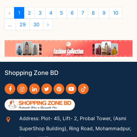
‹
1
2
3
4
5
6
7
8
9
10
...
29
30
›
Shopping Zone BD
Address: Plot- 45, Lift- 2, Probal Tower, (Asmi
SuperShop Building), Ring Road, Mohammadpur,