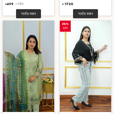
৳499
৳ 750
৳ 1720
অর্ডার করুন
অর্ডার করুন
251৳
OFF