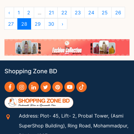
‹
1
2
...
21
22
23
24
25
26
27
28
29
30
›
Shopping Zone BD
Address: Plot- 45, Lift- 2, Probal Tower, (Asmi
SuperShop Building), Ring Road, Mohammadpur,