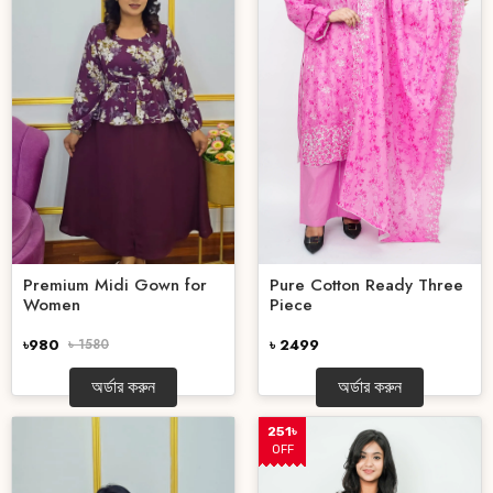
Pure Cotton Ready Three
Premium Midi Gown for
Piece
Women
৳ 2499
৳980
৳ 1580
অর্ডার করুন
অর্ডার করুন
251৳
OFF