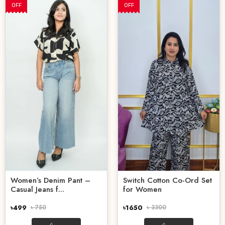
OFF
OFF
Women’s Denim Pant –
Switch Cotton Co-Ord Set
Casual Jeans f...
for Women
৳499
৳ 750
৳1650
৳ 3300