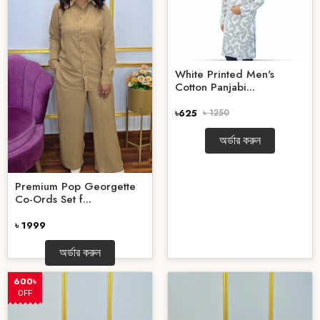
White Printed Men's
Cotton Panjabi...
৳625
৳ 1250
অর্ডার করুন
Premium Pop Georgette
Co-Ords Set f...
৳ 1999
অর্ডার করুন
600৳
OFF