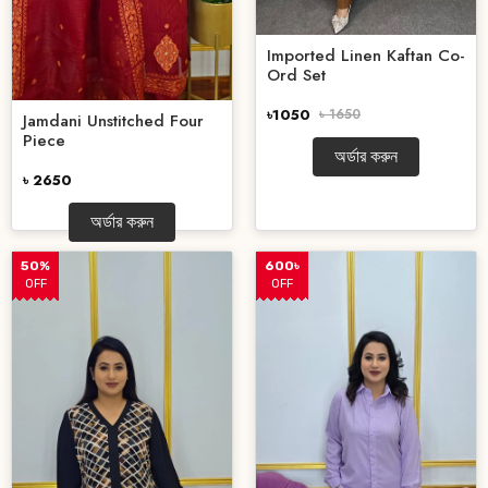
Imported Linen Kaftan Co-
Ord Set
৳1050
৳ 1650
Jamdani Unstitched Four
Piece
অর্ডার করুন
৳ 2650
অর্ডার করুন
50%
600৳
OFF
OFF