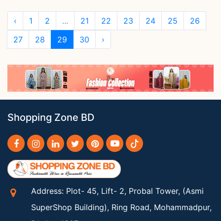
‹
1
2
...
21
22
23
24
25
26
27
28
29
30
›
Shopping Zone BD
Address: Plot- 45, Lift- 2, Probal Tower, (Asmi
SuperShop Building), Ring Road, Mohammadpur,