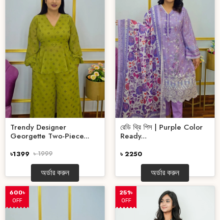
Trendy Designer
রেডি থ্রি পিস | Purple Color
Georgette Two-Piece...
Ready...
৳1399
৳ 1999
৳ 2250
অর্ডার করুন
অর্ডার করুন
600৳
251৳
OFF
OFF