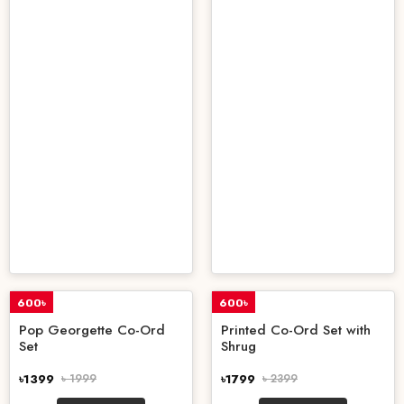
600৳
600৳
OFF
OFF
Pop Georgette Co-Ord
Printed Co-Ord Set with
Set
Shrug
৳1399
৳ 1999
৳1799
৳ 2399