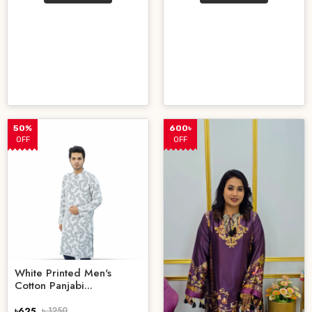
50%
600৳
OFF
OFF
White Printed Men's
Cotton Panjabi...
৳625
৳ 1250