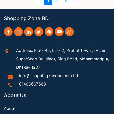
‹
1
2
3
›
Shopping Zone BD
Address: Plot- 45, Lift- 2, Probal Tower, (Asmi
SuperShop Building), Ring Road, Mohammadpur,
Dhaka- 1207
info@shoppingzonebd.com.bd
01406667669
About Us
About