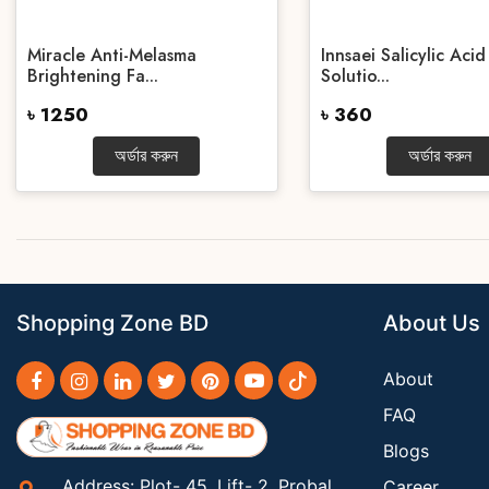
Miracle Anti-Melasma
Innsaei Salicylic Aci
Brightening Fa...
Solutio...
৳ 1250
৳ 360
অর্ডার করুন
অর্ডার করুন
Shopping Zone BD
About Us
About
FAQ
Blogs
Address: Plot- 45, Lift- 2, Probal
Career