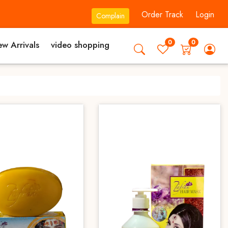
Order Track
Login
Complain
0
0
w Arrivals
video shopping