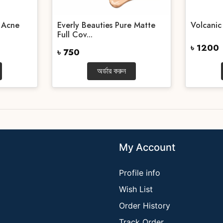
d Acne
Everly Beauties Pure Matte
Volcanic
Full Cov...
৳ 1200
৳ 750
অর্ডার করুন
My Account
Profile info
Wish List
Order History
Track Order