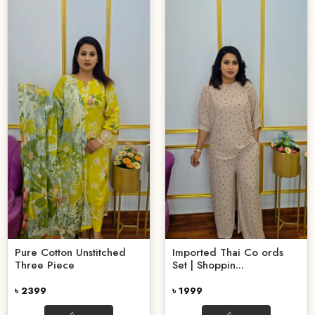
Pure Cotton Unstitched
Imported Thai Co ords
Three Piece
Set | Shoppin...
৳ 2399
৳ 1999