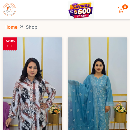
0
Home
Shop
600৳
OFF