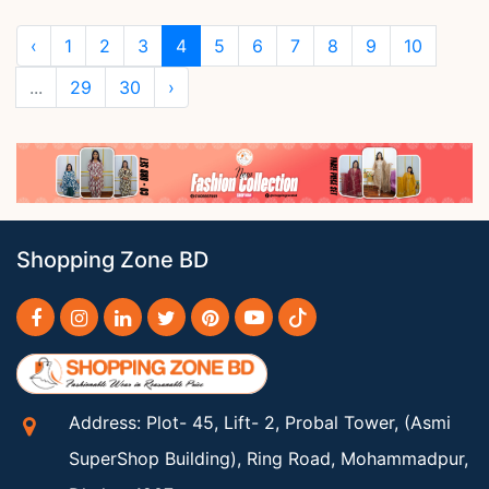
‹
1
2
3
4
5
6
7
8
9
10
...
29
30
›
Shopping Zone BD
Address: Plot- 45, Lift- 2, Probal Tower, (Asmi
SuperShop Building), Ring Road, Mohammadpur,