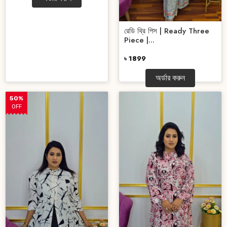
রেডি থ্রি পিস | Ready Three
Piece |...
৳ 1899
অর্ডার করুন
50%
OFF