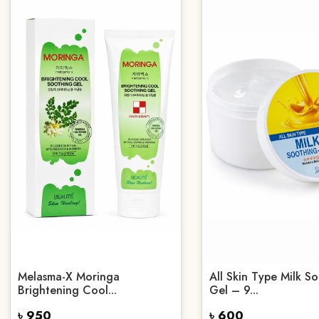
Melasma-X Moringa
All Skin Type Milk S
Brightening Cool...
Gel – 9...
৳ 950
৳ 600