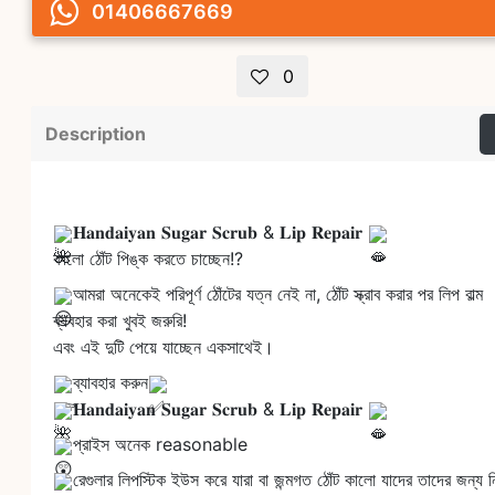
01406667669
0
Description
𝐇𝐚𝐧𝐝𝐚𝐢𝐲𝐚𝐧 𝐒𝐮𝐠𝐚𝐫 𝐒𝐜𝐫𝐮𝐛 & 𝐋𝐢𝐩 𝐑𝐞𝐩𝐚𝐢𝐫
কালো ঠোঁট পিঙ্ক করতে চাচ্ছেন!?
আমরা অনেকেই পরিপূর্ণ ঠোঁটের যত্ন নেই না, ঠোঁট স্ক্রাব করার পর লিপ বাল্ম
ব্যবহার করা খুবই জরুরি!
এবং
এই দুটি পেয়ে যাচ্ছেন একসাথেই।
ব্যাবহার করুন
𝐇𝐚𝐧𝐝𝐚𝐢𝐲𝐚𝐧 𝐒𝐮𝐠𝐚𝐫 𝐒𝐜𝐫𝐮𝐛 & 𝐋𝐢𝐩 𝐑𝐞𝐩𝐚𝐢𝐫
প্রাইস অনেক reasonable
রেগুলার লিপস্টিক ইউস করে যারা বা জন্মগত ঠোঁট কালো যাদের তাদের জন্য ন