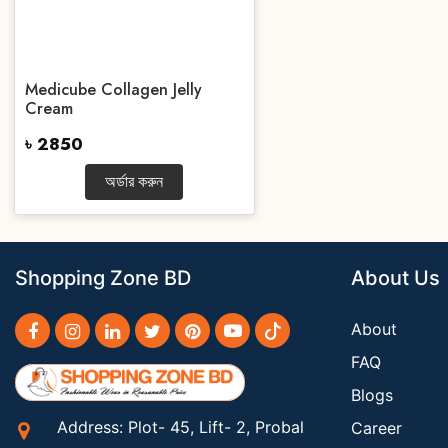
Medicube Collagen Jelly
Cream
৳ 2850
অর্ডার করুন
Shopping Zone BD
About Us
About
FAQ
Blogs
Address: Plot- 45, Lift- 2, Probal
Career