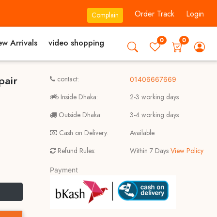
Order Track
Login
Complain
0
0
w Arrivals
video shopping
pair
contact:
01406667669
Inside Dhaka:
2-3 working days
Outside Dhaka:
3-4 working days
Cash on Delivery:
Available
Refund Rules:
Within 7 Days
View Policy
Payment