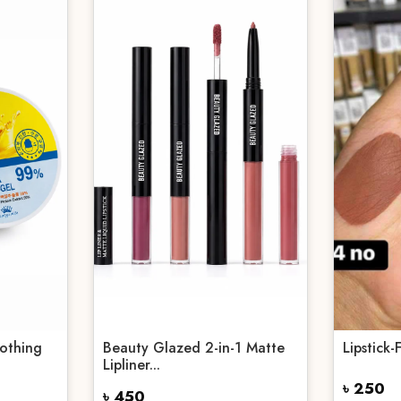
oothing
Beauty Glazed 2-in-1 Matte
Lipstick-
Lipliner...
৳ 250
৳ 450