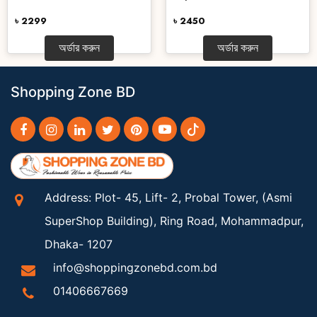
৳ 2299
৳ 2450
অর্ডার করুন
অর্ডার করুন
Shopping Zone BD
Address: Plot- 45, Lift- 2, Probal Tower, (Asmi
SuperShop Building), Ring Road, Mohammadpur,
Dhaka- 1207
info@shoppingzonebd.com.bd
01406667669