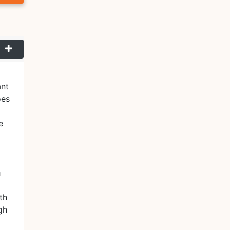
nt
oes
e
h
th
gh