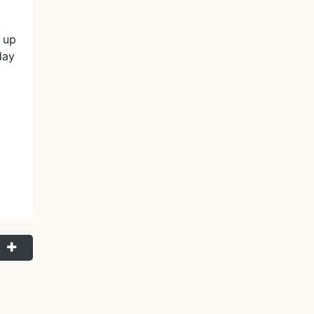
,
 up
day