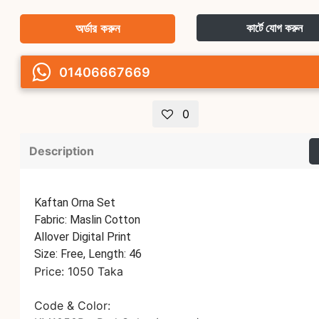
অর্ডার করুন
কার্টে যোগ করুন
01406667669
0
Description
Kaftan Orna Set
Fabric: Maslin Cotton
Allover Digital Print
Size: Free, Length: 46
Price: 1050 Taka
Code & Color: