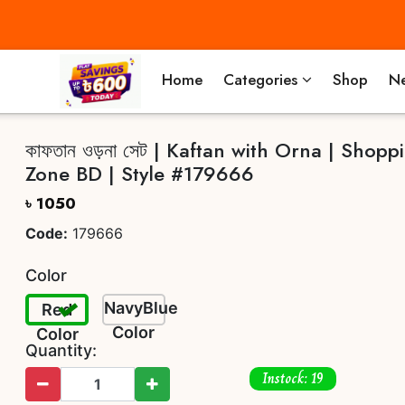
Home
Categories
Shop
Ne
কাফতান ওড়না সেট | Kaftan with Orna | Shopp
Zone BD | Style #179666
৳ 1050
Code:
179666
Color
NavyBlue
Red
Color
Color
Quantity:
Instock: 19