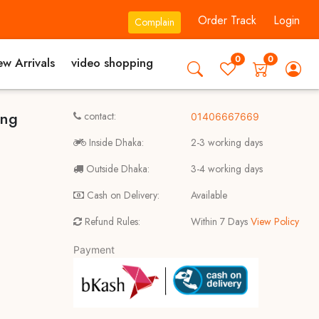
Order Track
Login
Complain
0
0
w Arrivals
video shopping
ing
contact:
01406667669
Inside Dhaka:
2-3 working days
Outside Dhaka:
3-4 working days
Cash on Delivery:
Available
Refund Rules:
Within 7 Days
View Policy
Payment