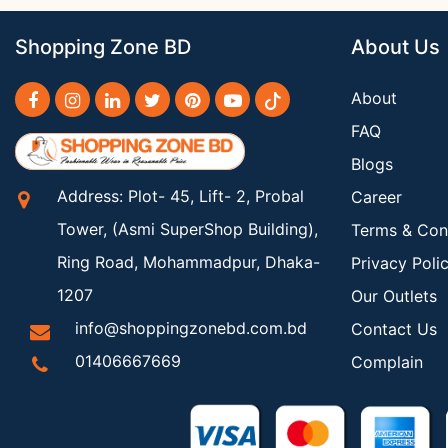
Shopping Zone BD
About Us
About
FAQ
Blogs
Address: Plot- 45, Lift- 2, Probal
Career
Tower, (Asmi SuperShop Building),
Terms & Con
Ring Road, Mohammadpur, Dhaka-
Privacy Poli
1207
Our Outlets
info@shoppingzonebd.com.bd
Contact Us
01406667669
Complain