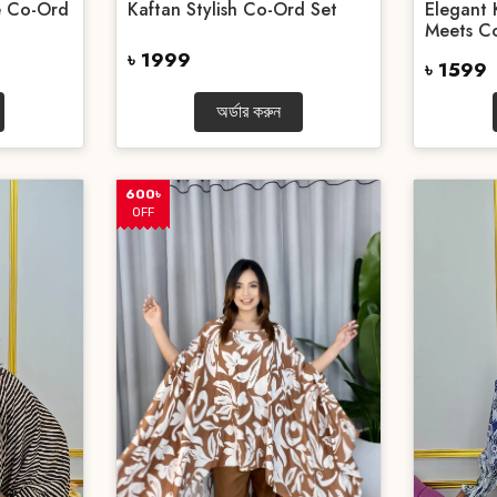
e Co-Ord
Kaftan Stylish Co-Ord Set
Elegant 
Meets Co
৳ 1999
৳ 1599
অর্ডার করুন
600৳
OFF