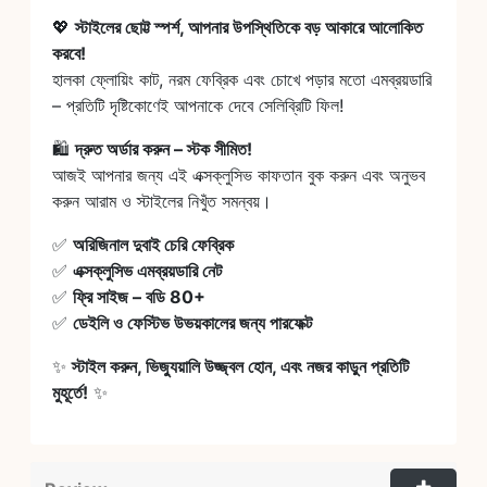
💖
স্টাইলের ছোট্ট স্পর্শ, আপনার উপস্থিতিকে বড় আকারে আলোকিত
করবে!
হালকা ফ্লোয়িং কাট, নরম ফেব্রিক এবং চোখে পড়ার মতো এমব্রয়ডারি
– প্রতিটি দৃষ্টিকোণেই আপনাকে দেবে সেলিব্রিটি ফিল!
🛍️
দ্রুত অর্ডার করুন – স্টক সীমিত!
আজই আপনার জন্য এই এক্সক্লুসিভ কাফতান বুক করুন এবং অনুভব
করুন আরাম ও স্টাইলের নিখুঁত সমন্বয়।
✅
অরিজিনাল দুবাই চেরি ফেব্রিক
✅
এক্সক্লুসিভ এমব্রয়ডারি নেট
✅
ফ্রি সাইজ – বডি 80+
✅
ডেইলি ও ফেস্টিভ উভয়কালের জন্য পারফেক্ট
✨
স্টাইল করুন, ভিজ্যুয়ালি উজ্জ্বল হোন, এবং নজর কাড়ুন প্রতিটি
মুহূর্তে!
✨