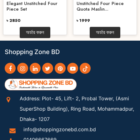
Elegant Unstitched Four
Unstitched Four Piece
Piece Set
Quota Maslin...
৳ 2850
৳ 1999
অর্ডার করুন
অর্ডার করুন
Shopping Zone BD
Address: Plot- 45, Lift- 2, Probal Tower, (Asmi
SuperShop Building), Ring Road, Mohammadpur,
Dhaka- 1207
info@shoppingzonebd.com.bd
01406667669