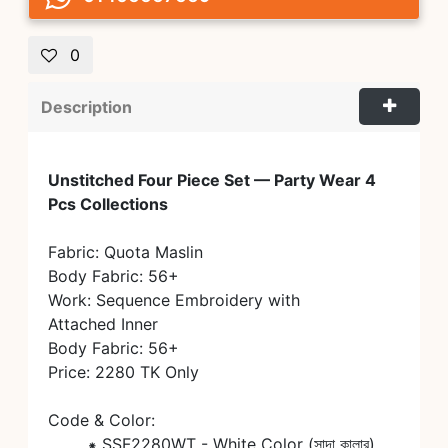
0
Description
Unstitched Four Piece Set — Party Wear 4 
Fabric: Quota Maslin

Body Fabric: 56+

Work: Sequence Embroidery with

Attached Inner 

Body Fabric: 56+

Price: 2280 TK Only

Code & Color: 

	⁕ SSF2280WT - White Color (সাদা কালার)
