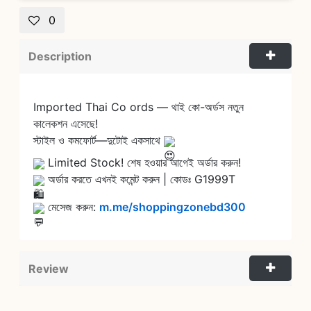
0
Description
Imported Thai Co ords — থাই কো-অর্ডস নতুন
কালেকশন এসেছে!
স্টাইল ও কমফোর্ট—দুটোই একসাথে
L
imited Stock! শেষ হওয়ার আগেই অর্ডার করুন!
অর্ডার করতে এখনই কমেন্ট করুন | কোডঃ G1999T
 মেসেজ করুন: 
m.me/shoppingzonebd300
Review