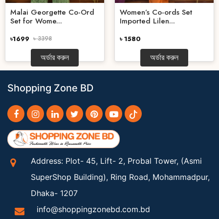
Malai Georgette Co-Ord
Women’s Co-ords Set
Set for Wome...
Imported Lilen...
৳1699
৳ 3398
৳ 1580
অর্ডার করুন
অর্ডার করুন
Shopping Zone BD
Address: Plot- 45, Lift- 2, Probal Tower, (Asmi
SuperShop Building), Ring Road, Mohammadpur,
Dhaka- 1207
info@shoppingzonebd.com.bd