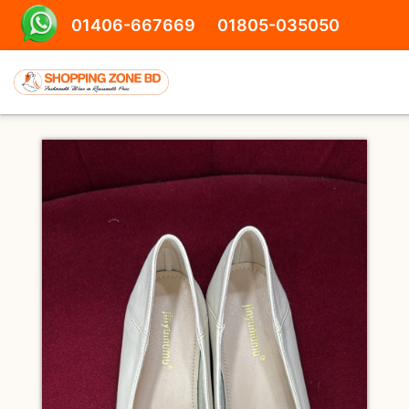
01406-667669
01805-035050