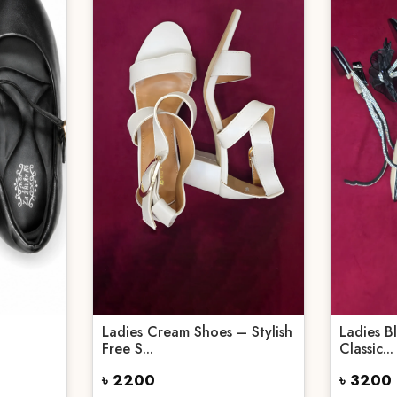
Ladies Cream Shoes – Stylish
Ladies B
Free S...
Classic...
৳ 2200
৳ 3200