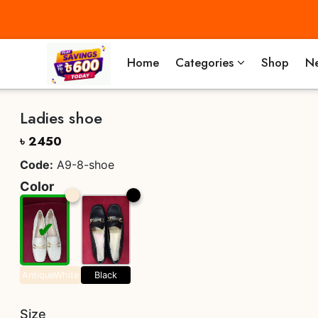
Home
Categories
Shop
Ne
Ladies shoe
৳ 2450
Code:
A9-8-shoe
Color
AntiqueWhite
Black
Size