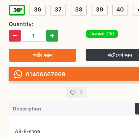
36
37
38
39
40
35
Quantity:
Instock: 140
অর্ডার করুন
কার্টে যোগ করুন
01406667669
0
Description
A9-8-shoe