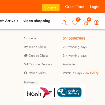
Order Track
Login
Complain
0
0
w Arrivals
video shopping
contact:
01406667669
Inside Dhaka:
2-3 working days
Outside Dhaka:
3-4 working days
Cash on Delivery:
Available
Refund Rules:
Within 7 Days
View Policy
Payment