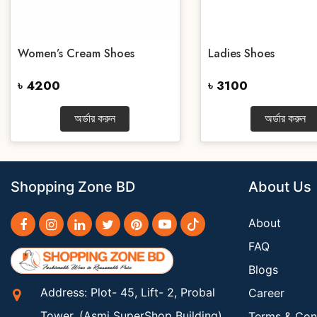
Women’s Cream Shoes
Ladies Shoes
৳ 4200
৳ 3100
অর্ডার করুন
অর্ডার করুন
Shopping Zone BD
About Us
About
FAQ
Blogs
Address: Plot- 45, Lift- 2, Probal
Career
Tower, (Asmi SuperShop Building),
Terms & Con