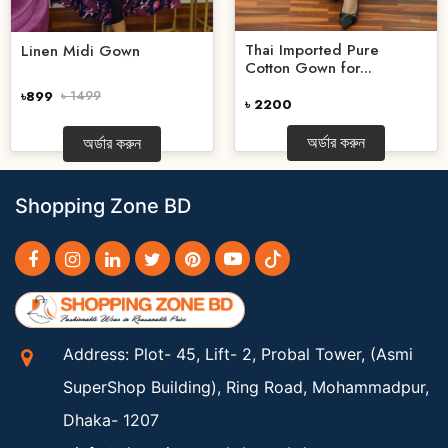
Thai Imported Pure
Linen Midi Gown
Cotton Gown for...
৳899
৳ 1499
৳ 2200
অর্ডার করুন
অর্ডার করুন
Shopping Zone BD
Address: Plot- 45, Lift- 2, Probal Tower, (Asmi
SuperShop Building), Ring Road, Mohammadpur,
Dhaka- 1207