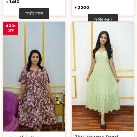
৳ 1450
৳ 2200
অর্ডার করুন
অর্ডার করুন
600৳
OFF