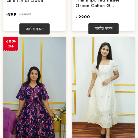
Thai Imported Pastel
Linen Midi Gown
Green Cotton G...
৳899
৳ 1499
৳ 2200
অর্ডার করুন
অর্ডার করুন
600৳
OFF