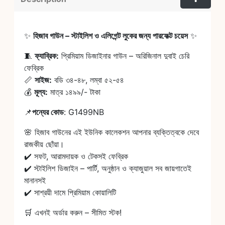
✨
হিজাব গাউন – স্টাইলিশ ও এলিগেন্ট লুকের জন্য পারফেক্ট চয়েস
✨
🧵
ফ্যাব্রিক:
প্রিমিয়াম ডিজাইনার গাউন – অরিজিনাল দুবাই চেরি
ফেব্রিক
📏
সাইজ:
বডি ৩৪-৪৮, লম্বা ৫২-৫৪
💰
মূল্য:
মাত্র ১৪৯৯/- টাকা
📌
পন্যের কোড
: G1499NB
🌸 হিজাব গাউনের এই ইউনিক কালেকশন আপনার ব্যক্তিত্বকে দেবে
রাজকীয় ছোঁয়া।
✔️ সফট, আরামদায়ক ও টেকসই ফেব্রিক
✔️ স্টাইলিশ ডিজাইন – পার্টি, অনুষ্ঠান ও ক্যাজুয়াল সব জায়গাতেই
মানানসই
✔️ সাশ্রয়ী দামে প্রিমিয়াম কোয়ালিটি
🛒 এখনই অর্ডার করুন – সীমিত স্টক!