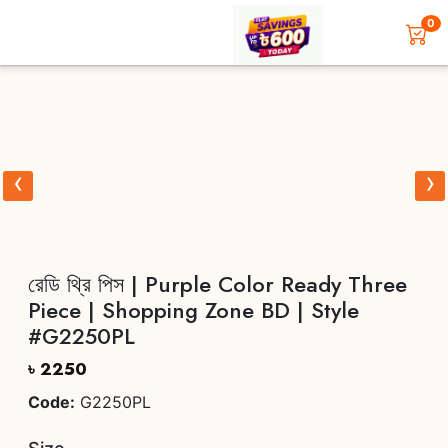
0
‹
›
রেডি থ্রি পিস | Purple Color Ready Three
Piece | Shopping Zone BD | Style
#G2250PL
৳ 2250
Code:
G2250PL