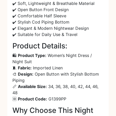
✔️ Soft, Lightweight & Breathable Material
✔️ Open Button Front Design
✔️ Comfortable Half Sleeve
✔️ Stylish Cod Piping Bottom
✔️ Elegant & Modern Nightwear Design
✔️ Suitable for Daily Use & Travel
Product Details:
🛍️
Product Type:
Women’s Night Dress /
Night Suit
🧵
Fabric:
Imported Linen
🎨
Design:
Open Button with Stylish Bottom
Piping
📏
Available Size:
34, 36, 38, 40, 42, 44, 46,
48
🆔
Product Code:
G1399PP
Why Choose This Night